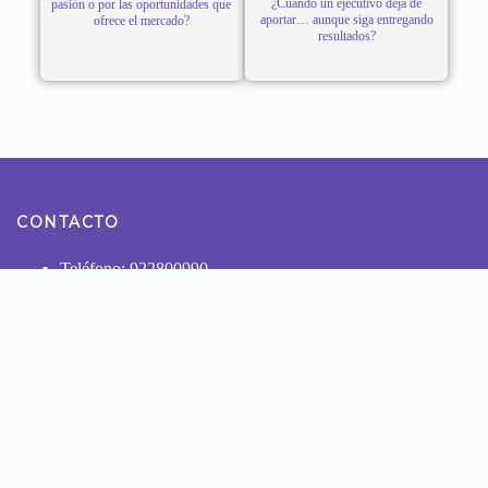
¿Cuándo un ejecutivo deja de
pasión o por las oportunidades que
aportar… aunque siga entregando
ofrece el mercado?
resultados?
CONTACTO
Teléfono: 922800990
Dirección: Calle Tomas Ramsey N° 930 Magdalena del
Mar - Lima
NUESTRAS