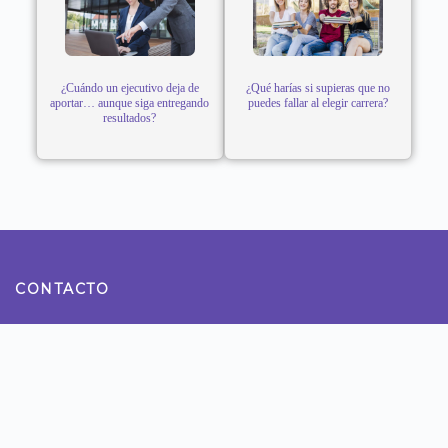
¿Cuándo un ejecutivo deja de
¿Qué harías si supieras que no
aportar… aunque siga entregando
puedes fallar al elegir carrera?
resultados?
CONTACTO
Teléfono: 922800990
Dirección: Calle Tomas Ramsey N° 930 Magdalena del
Mar - Lima
NUESTRAS