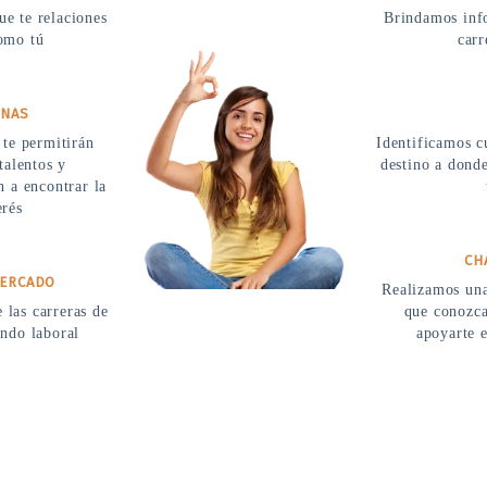
e te relaciones
Brindamos inf
como tú
carr
RNAS
te permitirán
Identificamos cu
talentos y
destino a donde
 a encontrar la
erés
CH
MERCADO
Realizamos una
las carreras de
que conozca
ndo laboral
apoyarte e