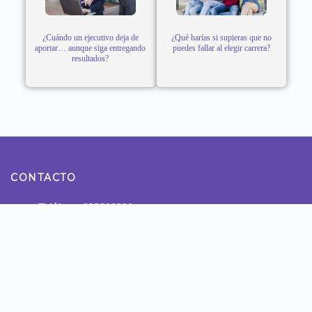
¿Cuándo un ejecutivo deja de
¿Qué harías si supieras que no
aportar… aunque siga entregando
puedes fallar al elegir carrera?
resultados?
CONTACTO
Teléfono: 922800990
Dirección: Calle Tomas Ramsey N° 930 Magdalena del
Mar - Lima
NUESTRAS