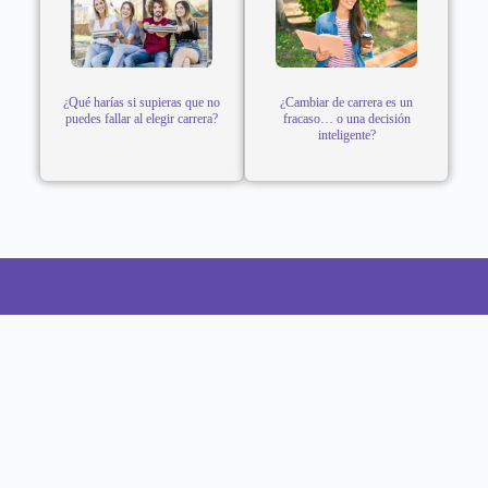
¿Qué harías si supieras que no
¿Cambiar de carrera es un
puedes fallar al elegir carrera?
fracaso… o una decisión
inteligente?
CONTACTO
Teléfono: 922800990
Dirección: Calle Tomas Ramsey N° 930 Magdalena del
Mar - Lima
NUESTRAS