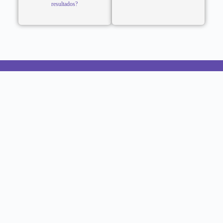
resultados?
CONTACTO
Teléfono: 922800990
Dirección: Calle Tomas Ramsey N° 930 Magdalena del
Mar - Lima
NUESTRAS