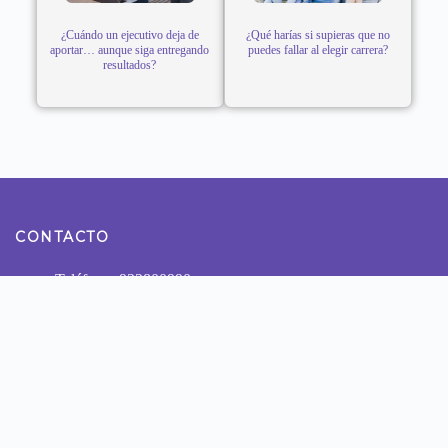
¿Cuándo un ejecutivo deja de
¿Qué harías si supieras que no
aportar… aunque siga entregando
puedes fallar al elegir carrera?
resultados?
CONTACTO
Teléfono: 922800990
Dirección: Calle Tomas Ramsey N° 930 Magdalena del
Mar - Lima
NUESTRAS