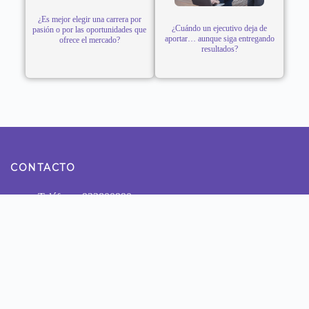
¿Es mejor elegir una carrera por
¿Cuándo un ejecutivo deja de
pasión o por las oportunidades que
aportar… aunque siga entregando
ofrece el mercado?
resultados?
CONTACTO
Teléfono: 922800990
Dirección: Calle Tomas Ramsey N° 930 Magdalena del
Mar - Lima
NUESTRAS