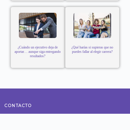
¿Cuándo un ejecutivo deja de
¿Qué harías si supieras que no
aportar… aunque siga entregando
puedes fallar al elegir carrera?
resultados?
CONTACTO
Teléfono: 922800990
Dirección: Calle Tomas Ramsey N° 930 Magdalena del