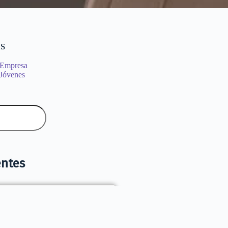
s
 Empresa
 Jóvenes
entes
uándo contratar talento
cepcional puede convertirse en
 problema para la organización?