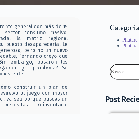
rente general con más de 15
Categoría
l sector consumo masivo,
rada: la matriz regional
Phutura
 su puesto desaparecería. Le
Phutura
generosa, pero no un nuevo
pecable, Fernando creyó que
 Sin embargo, pasaron los
egaban. ¿El problema? Su
nexistente.
 cómo construir un plan de
devuelva al juego con mayor
Post Reci
dad, ya sea porque buscas un
cesitas reinventarte
¿C
iva estratégica y por qué es
ex
un