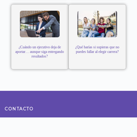
¿Cuándo un ejecutivo deja de
¿Qué harías si supieras que no
aportar… aunque siga entregando
puedes fallar al elegir carrera?
resultados?
CONTACTO
Teléfono: 922800990
Dirección: Calle Tomas Ramsey N° 930 Magdalena del